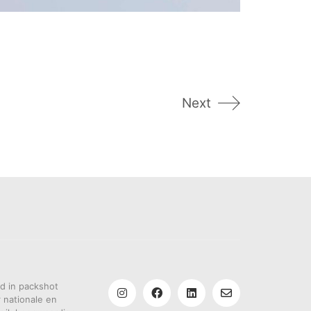
Next
rd in packshot
r nationale en