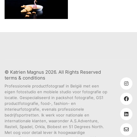
© Katrien Magnus 2026. All Rights Reserved
terms & conditions
Professionele productfotograaf in België met een
eigen fotostudio en mobiele studio voor fotografie op
locatie. Gespecialiseerd in packshot fotografie, GS1
productfotografie, food-, fashion- en
interieurfotografie, evenals professionele
bedrijfsportretten. Ik werk voor nationale en
internationale klanten, waaronder A.S.Adventure,
Rasteli, Spadel, Orkla, Biobest en 51 Degrees North.
Met oog voor detail lever ik hoogwaardige